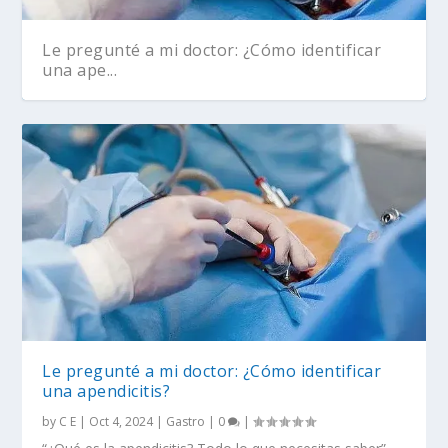
Le pregunté a mi doctor: ¿Cómo identificar
una ape...
Le preguntamos a un doctor: ¿Qué es la
Le pregunté a mi doctor: ¿Cómo identificar
apendicitis...
una apendicitis?
by
C E
|
Oct 4, 2024
|
Gastro
|
0
|