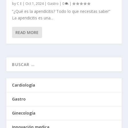
by
C E
|
Oct 1, 2024
|
Gastro
|
0
|
“¿Qué es la apendicitis? Todo lo que necesitas saber”
La apendicitis es una...
READ MORE
Cardiología
Gastro
Ginecología
Innovación medica