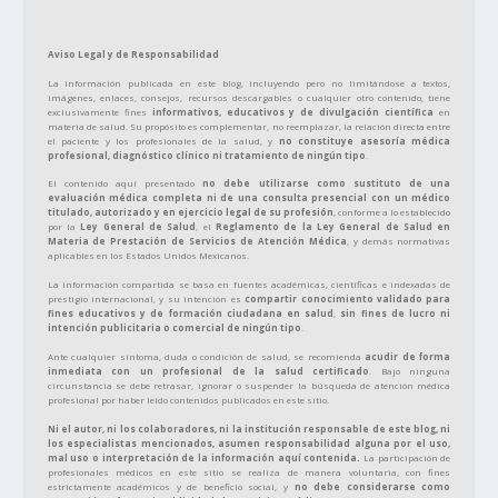
Aviso Legal y de Responsabilidad
La información publicada en este blog, incluyendo pero no limitándose a textos,
imágenes, enlaces, consejos, recursos descargables o cualquier otro contenido, tiene
exclusivamente fines
informativos, educativos y de divulgación científica
en
materia de salud. Su propósito es complementar, no reemplazar, la relación directa entre
el paciente y los profesionales de la salud, y
no constituye asesoría médica
profesional, diagnóstico clínico ni tratamiento de ningún tipo
.
El contenido aquí presentado
no debe utilizarse como sustituto de una
evaluación médica completa ni de una consulta presencial con un médico
titulado, autorizado y en ejercicio legal de su profesión
, conforme a lo establecido
por la
Ley General de Salud
, el
Reglamento de la Ley General de Salud en
Materia de Prestación de Servicios de Atención Médica
, y demás normativas
aplicables en los Estados Unidos Mexicanos.
La información compartida se basa en fuentes académicas, científicas e indexadas de
prestigio internacional, y su intención es
compartir conocimiento validado para
fines educativos y de formación ciudadana en salud
,
sin fines de lucro ni
intención publicitaria o comercial de ningún tipo
.
Ante cualquier síntoma, duda o condición de salud, se recomienda
acudir de forma
inmediata con un profesional de la salud certificado
. Bajo ninguna
circunstancia se debe retrasar, ignorar o suspender la búsqueda de atención médica
profesional por haber leído contenidos publicados en este sitio.
Ni el autor, ni los colaboradores, ni la institución responsable de este blog, ni
los especialistas mencionados, asumen responsabilidad alguna por el uso,
mal uso o interpretación de la información aquí contenida.
La participación de
profesionales médicos en este sitio se realiza de manera voluntaria, con fines
estrictamente académicos y de beneficio social, y
no debe considerarse como