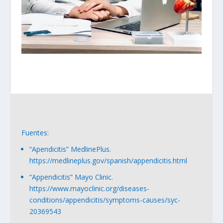
Fuentes:
“Apendicitis” MedlinePlus.
https
://medlineplus
.gov
/spanish
/appendicitis
.html
“Appendicitis” Mayo Clinic.
https
://www
.mayoclinic
.org
/diseases
-
conditions
/appendicitis
/symptoms
-causes
/syc
-
20369543