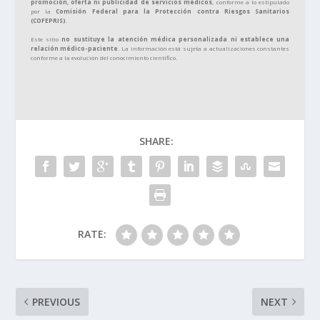
promoción, oferta ni publicidad de servicios médicos
, conforme a lo estipulado
por la
Comisión Federal para la Protección contra Riesgos Sanitarios
(COFEPRIS)
.
Este sitio
no sustituye la atención médica personalizada ni establece una
relación médico-paciente
. La información está sujeta a actualizaciones constantes
conforme a la evolución del conocimiento científico.
SHARE:
RATE:
PREVIOUS
NEXT