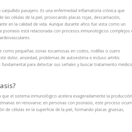
n sarpullido pasajero. Es una enfermedad inflamatoria crónica que
e las células de la piel, provocando placas rojas, descamación,
ante en la calidad de vida. Aunque durante años fue vista como un
a psoriasis está relacionada con procesos inmunológicos complejos 
ardiovasculares.
ce como pequeñas zonas escamosas en codos, rodillas o cuero
stir dolor, ansiedad, problemas de autoestima e incluso artritis
s fundamental para detectar sus señales y buscar tratamiento médic
asis?
a que el sistema inmunológico acelera exageradamente la producció
semanas en renovarse; en personas con psoriasis, este proceso ocurr
n de células en la superficie de la piel, formando placas gruesas,