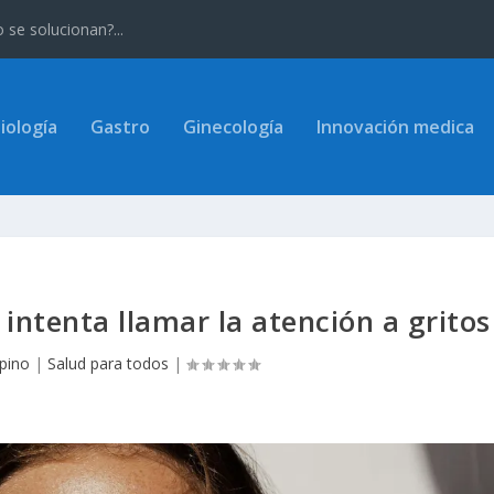
se solucionan?...
iología
Gastro
Ginecología
Innovación medica
 intenta llamar la atención a gritos
spino
|
Salud para todos
|