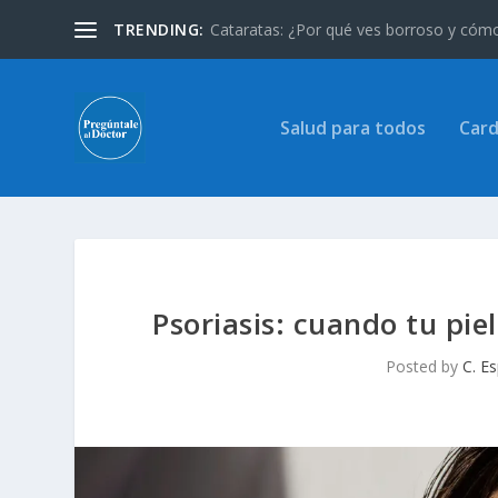
TRENDING:
Cataratas: ¿Por qué ves borroso y cómo 
Salud para todos
Card
Psoriasis: cuando tu piel
Posted by
C. E