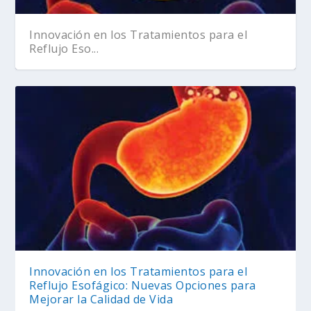
Innovación en los Tratamientos para el
Reflujo Eso...
Le pregunté a mi doctor: ¿Cómo identificar
Le preguntamos a un doctor: ¿Qué es la
una ape...
apendicitis...
Innovación en los Tratamientos para el
Reflujo Esofágico: Nuevas Opciones para
Mejorar la Calidad de Vida