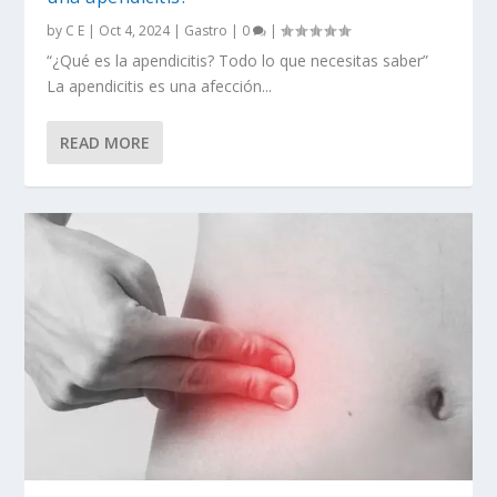
by
C E
|
Oct 4, 2024
|
Gastro
|
0
|
“¿Qué es la apendicitis? Todo lo que necesitas saber”
La apendicitis es una afección...
READ MORE