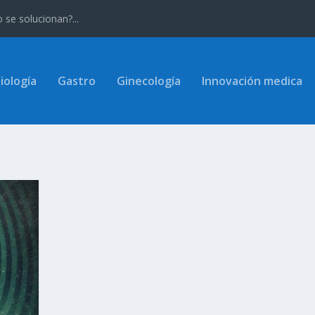
se solucionan?...
iología
Gastro
Ginecología
Innovación medica