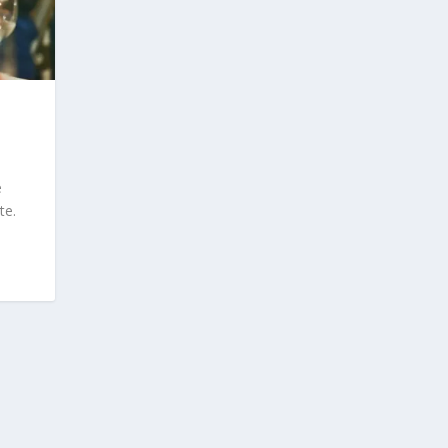
e
te.