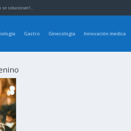
se solucionan?...
iología
Gastro
Ginecología
Innovación medica
enino