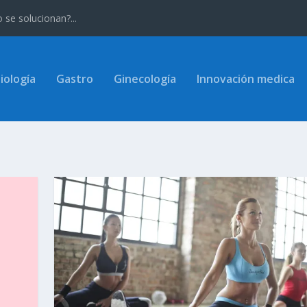
se solucionan?...
iología
Gastro
Ginecología
Innovación medica