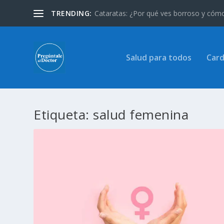
TRENDING:
Cataratas: ¿Por qué ves borroso y cómo 
Salud para todos
Card
Etiqueta:
salud femenina