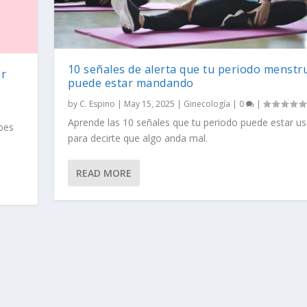
10 señales de alerta que tu periodo menstr
or
puede estar mandando
by
C. Espino
|
May 15, 2025
|
Ginecología
|
0
|
Aprende las 10 señales que tu periodo puede estar u
abes
para decirte que algo anda mal.
READ MORE