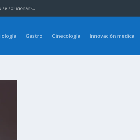
se solucionan?...
iología
Gastro
Ginecología
Innovación medica