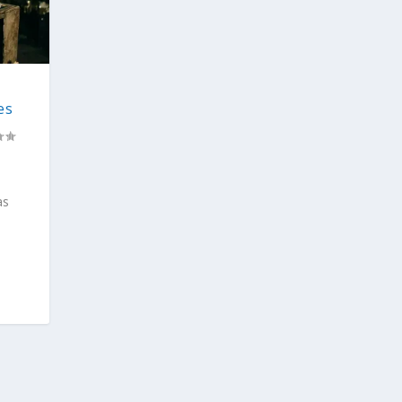
es
as