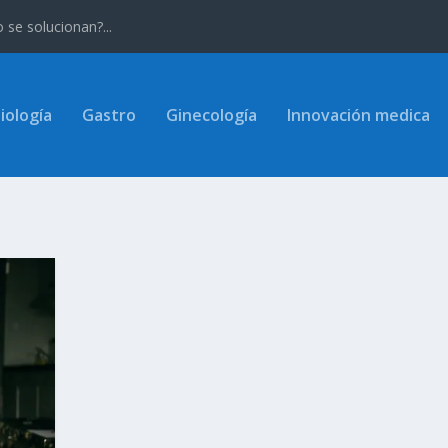
se solucionan?...
iología
Gastro
Ginecología
Innovación medica