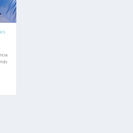
tes
ncia.
 más