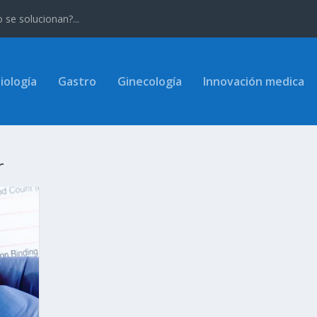
se solucionan?...
iología
Gastro
Ginecología
Innovación medica
r