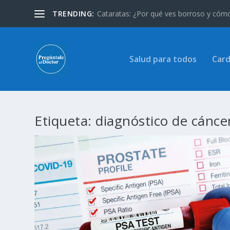
TRENDING:
Cataratas: ¿Por qué ves borroso y cómo 
Salud para todos
Card
Etiqueta:
diagnóstico de cánce