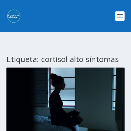
Etiqueta:
cortisol alto síntomas