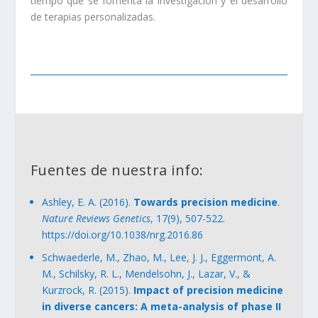
tiempo que se fomenta la investigación y el desarrollo
de terapias personalizadas.
Fuentes de nuestra info:
Ashley, E. A. (2016).
Towards precision medicine
.
Nature Reviews Genetics
, 17(9), 507-522.
https
://doi
.org
/10.1038
/nrg
.2016.86
Schwaederle, M., Zhao, M., Lee, J. J., Eggermont, A.
M., Schilsky, R. L., Mendelsohn, J., Lazar, V., &
Kurzrock, R. (2015).
Impact of precision medicine
in diverse cancers: A meta-analysis of phase II