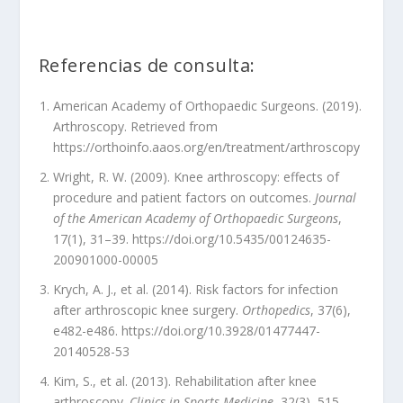
Referencias de consulta:
American Academy of Orthopaedic Surgeons. (2019).
Arthroscopy. Retrieved from
https://orthoinfo.aaos.org/en/treatment/arthroscopy
Wright, R. W. (2009). Knee arthroscopy: effects of
procedure and patient factors on outcomes.
Journal
of the American Academy of Orthopaedic Surgeons
,
17(1), 31–39.
https://doi.org/10.5435/00124635-
200901000-00005
Krych, A. J., et al. (2014). Risk factors for infection
after arthroscopic knee surgery.
Orthopedics
, 37(6),
e482-e486.
https://doi.org/10.3928/01477447-
20140528-53
Kim, S., et al. (2013). Rehabilitation after knee
arthroscopy.
Clinics in Sports Medicine
, 32(3), 515–