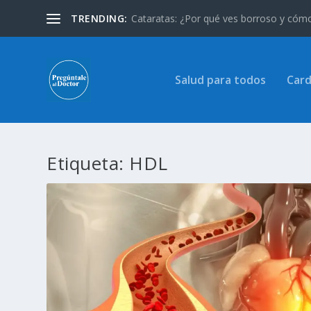
TRENDING:
Cataratas: ¿Por qué ves borroso y cómo 
Salud para todos
Card
Etiqueta:
HDL