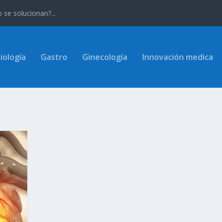
se solucionan?...
iología
Gastro
Ginecología
Innovación medica