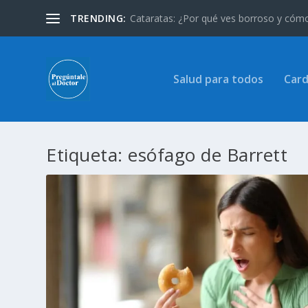
TRENDING:
Cataratas: ¿Por qué ves borroso y cómo 
Salud para todos
Card
Etiqueta:
esófago de Barrett